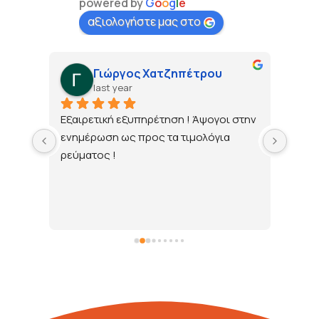
powered by
G
o
o
g
l
e
αξιολογήστε μας στο
Γιώργος Χατζηπέτρου
last year
τώ 
Εξαιρετική εξυπηρέτηση ! Άψογοι στην 
ενημέρωση ως προς τα τιμολόγια 
ρεύματος !