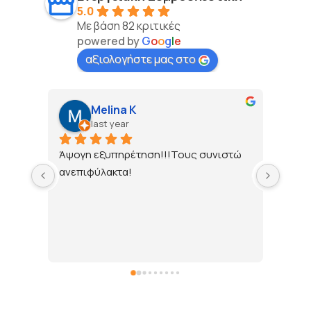
5.0
Με βάση 82 κριτικές
powered by
G
o
o
g
l
e
αξιολογήστε μας στο
Γιώργος Χατζηπέτρου
last year
στώ 
Εξαιρετική εξυπηρέτηση ! Άψογοι στην 
ενημέρωση ως προς τα τιμολόγια 
ρεύματος !