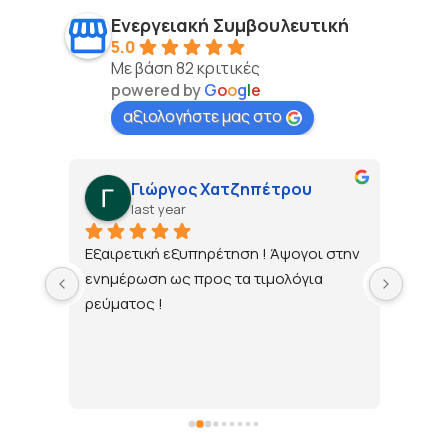
Ενεργειακή Συμβουλευτική
5.0
Με βάση 82 κριτικές
powered by
G
o
o
g
l
e
αξιολογήστε μας στο
Γιώργος Χατζηπέτρου
last year
τώ 
Εξαιρετική εξυπηρέτηση ! Άψογοι στην 
ενημέρωση ως προς τα τιμολόγια 
ρεύματος !