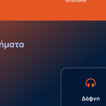
Καταχώρηση
ήματα

Δάφνη