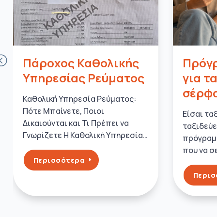
Πάροχος Καθολικής
Πρόγρ
Υπηρεσίας Ρεύματος
για τ
σέρφα
Καθολική Υπηρεσία Ρεύματος:
Πότε Μπαίνετε, Ποιοι
Είσαι τα
Δικαιούνται και Τι Πρέπει να
ταξιδεύε
Γνωρίζετε Η Καθολική Υπηρεσία…
πρόγραμμ
που να σ
Περισσότερα
Περισ