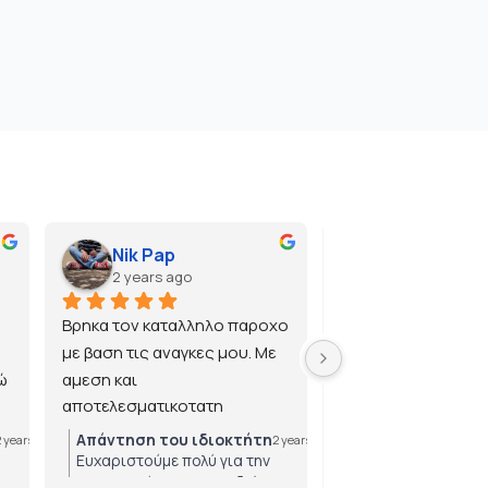
Nik Pap
2 years ago
2 years ago
Βρηκα τον καταλληλο παροχο 
με βαση τις αναγκες μου. Με 
 
αμεση και 
αποτελεσματικοτατη 
εξυπηρετηση.
Απάντηση του ιδιοκτήτη
Απάντηση του ιδ
2 years ago
2 years ago
Ευχαριστούμε πολύ για την
Ευχαριστούμε πολ
εμπιστοσύνη που μας δείχνετε!
για την εμπιστοσύ