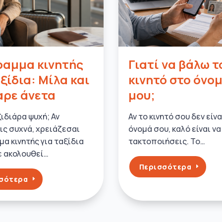
αμμα κινητής
Γιατί να βάλω τ
αξίδια: Μίλα και
κινητό στο όνο
ρε άνετα
μου;
ξιδιάρα ψυχή; Αν
Αν το κινητό σου δεν είν
ις συχνά, χρειάζεσαι
όνομά σου, καλό είναι να
α κινητής για ταξίδια
τακτοποιήσεις. Το…
ε ακολουθεί…
Περισσότερα
σότερα