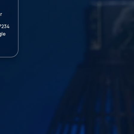
r
7234
gle