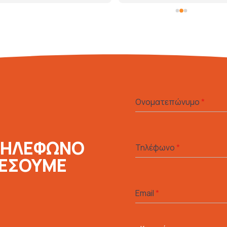
Ονοματεπώνυμο
*
ΤΗΛΕΦΩΝΟ
Τηλέφωνο
*
ΛΕΣΟΥΜΕ
Email
*