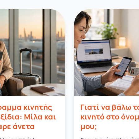
αμμα κινητής
Γιατί να βάλω τ
αξίδια: Μίλα και
κινητό στο όνο
ρε άνετα
μου;