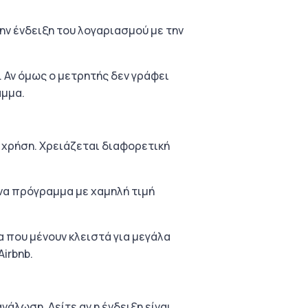
την ένδειξη του λογαριασμού με την
. Αν όμως ο μετρητής δεν γράφει
αμμα.
ια χρήση. Χρειάζεται διαφορετική
Ένα πρόγραμμα με χαμηλή τιμή
α που μένουν κλειστά για μεγάλα
Airbnb.
νάλωση. Δείτε αν η ένδειξη είναι