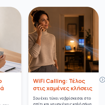
ο
WiFi Calling: Τέλος
μά
στις χαμένες κλήσεις
Σου έχει τύχει να βρίσκεσαι στο
σπίτι και να μην έχεις καλό σήμα