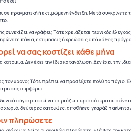
πό εκεί.
αι σε πραγματική ή εκτιμώμενη ένδειξη. Μετά συγκρίνετε 
ητο.
ής συνεχίζει να γράφει; Τότε χρειάζεται τεχνικός έλεγχος
ληρώνετε πάγια, εκτιμήσεις ή χρεώσεις από λάθος πρόγρ
ρεί να σας κοστίζει κάθε μήνα
α κατοικία. Δεν έχει την ίδια κατανάλωση. Δεν έχει την ίδ
ες τον χρόνο; Τότε πρέπει να προσέξετε πολύ το πάγιο. 
α μη σας συμφέρει.
δενικό πάγιο μπορεί να ταιριάζει περισσότερο σε ακίνητ
το χωριό, δεύτερες κατοικίες, αποθήκες, γκαράζ ή ακίνητα 
πριν πληρώσετε
 αξίζει να δείτε τι ακριβώς πληρώνετε. Ελέγξτε την κατα