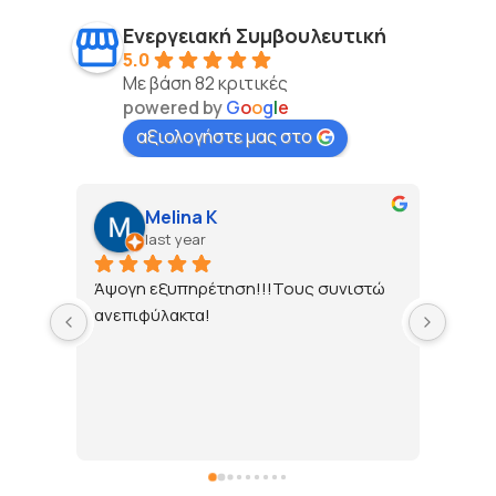
Ενεργειακή Συμβουλευτική
5.0
Με βάση 82 κριτικές
powered by
G
o
o
g
l
e
αξιολογήστε μας στο
Melina K
last year
Άψογη εξυπηρέτηση!!!Τους συνιστώ 
Εξαιρ
ανεπιφύλακτα!
ενημέ
ρεύμ