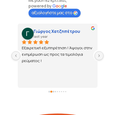
Με βάση 82 κριτικές
powered by
G
o
o
g
l
e
αξιολογήστε μας στο
Γιώργος Χατζηπέτρου
last year
τώ 
Εξαιρετική εξυπηρέτηση ! Άψογοι στην 
ενημέρωση ως προς τα τιμολόγια 
ρεύματος !