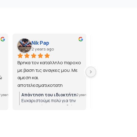
Nik Pap
2 years ago
2 years ago
Βρηκα τον καταλληλο παροχο 
με βαση τις αναγκες μου. Με 
 
αμεση και 
αποτελεσματικοτατη 
εξυπηρετηση.
Απάντηση του ιδιοκτήτη
Απάντηση του ιδ
2 years ago
2 years ago
Ευχαριστούμε πολύ για την
Ευχαριστούμε πολ
εμπιστοσύνη που μας δείχνετε!
για την εμπιστοσύ