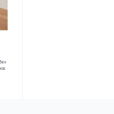
 δεν
και