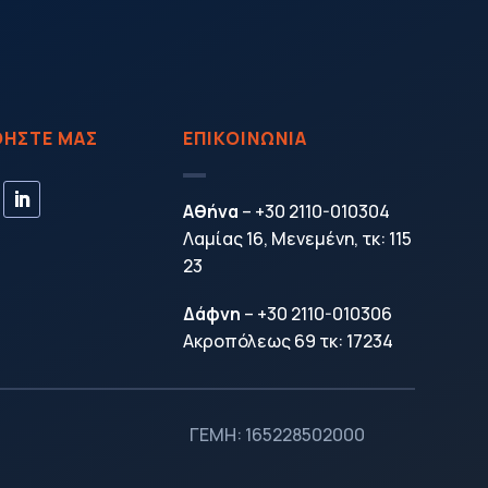
ΗΣΤΕ ΜΑΣ
ΕΠΙΚΟΙΝΩΝΙΑ
Αθήνα
–
+30 2110-010304
Λαμίας 16, Μενεμένη, τκ: 115
23
Δάφνη
–
+30 2110-010306
Ακροπόλεως 69 τκ: 17234
ΓΕΜΗ:
165228502000