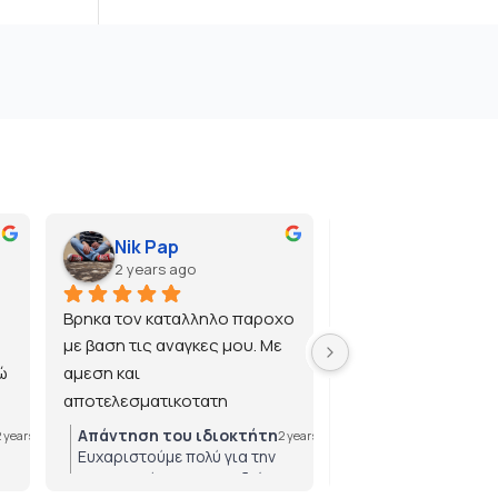
Nik Pap
2 years ago
2 years ago
Βρηκα τον καταλληλο παροχο 
με βαση τις αναγκες μου. Με 
 
αμεση και 
αποτελεσματικοτατη 
εξυπηρετηση.
Απάντηση του ιδιοκτήτη
Απάντηση του ιδ
2 years ago
2 years ago
Ευχαριστούμε πολύ για την
Ευχαριστούμε πολ
εμπιστοσύνη που μας δείχνετε!
για την εμπιστοσύ