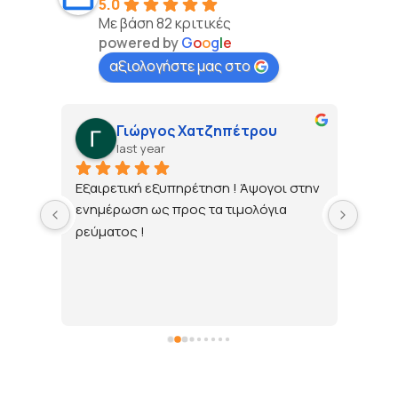
5.0
Με βάση 82 κριτικές
powered by
G
o
o
g
l
e
αξιολογήστε μας στο
Γιώργος Χατζηπέτρου
last year
τώ 
Εξαιρετική εξυπηρέτηση ! Άψογοι στην 
ενημέρωση ως προς τα τιμολόγια 
ρεύματος !