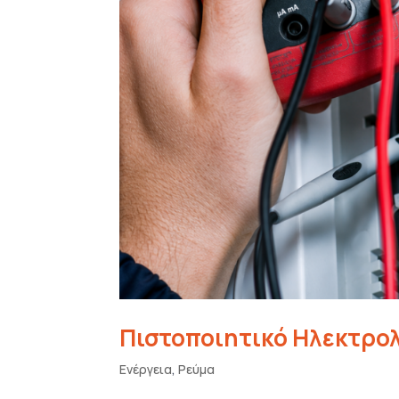
Πιστοποιητικό Ηλεκτρολ
Ενέργεια
,
Ρεύμα