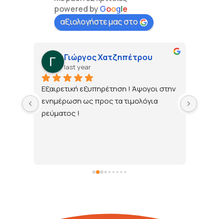
powered by
G
o
o
g
l
e
αξιολογήστε μας στο
Γιώργος Χατζηπέτρου
last year
τώ 
Εξαιρετική εξυπηρέτηση ! Άψογοι στην 
ενημέρωση ως προς τα τιμολόγια 
ρεύματος !