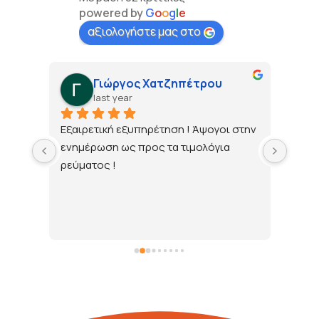
powered by
G
o
o
g
l
e
αξιολογήστε μας στο
Γιώργος Χατζηπέτρου
last year
τώ 
Εξαιρετική εξυπηρέτηση ! Άψογοι στην 
ενημέρωση ως προς τα τιμολόγια 
ρεύματος !