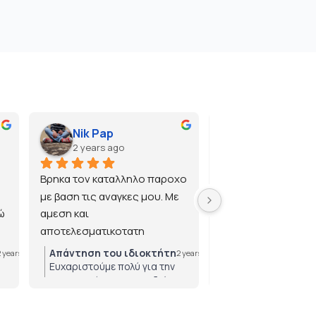
Nik Pap
2 years ago
2 years ago
Βρηκα τον καταλληλο παροχο 
με βαση τις αναγκες μου. Με 
 
αμεση και 
αποτελεσματικοτατη 
εξυπηρετηση.
Απάντηση του ιδιοκτήτη
Απάντηση του ιδ
2 years ago
2 years ago
Ευχαριστούμε πολύ για την
Ευχαριστούμε πολ
εμπιστοσύνη που μας δείχνετε!
για την εμπιστοσύ