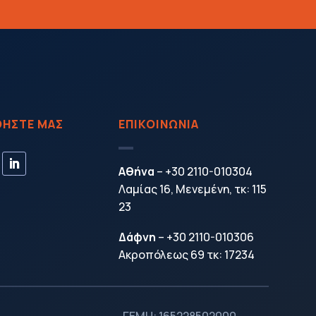
ΗΣΤΕ ΜΑΣ
ΕΠΙΚΟΙΝΩΝΙΑ
Αθήνα
–
+30 2110-010304
Λαμίας 16, Μενεμένη, τκ: 115
23
Δάφνη
–
+30 2110-010306
Ακροπόλεως 69 τκ: 17234