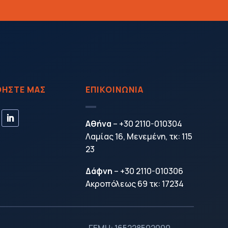
ΗΣΤΕ ΜΑΣ
ΕΠΙΚΟΙΝΩΝΙΑ
Αθήνα
–
+30 2110-010304
Λαμίας 16, Μενεμένη, τκ: 115
23
Δάφνη
–
+30 2110-010306
Ακροπόλεως 69 τκ: 17234