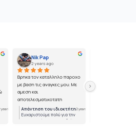
Nik Pap
2 years ago
2 years ago
Βρηκα τον καταλληλο παροχο 
με βαση τις αναγκες μου. Με 
 
αμεση και 
αποτελεσματικοτατη 
εξυπηρετηση.
Απάντηση του ιδιοκτήτη
Απάντηση του ιδ
2 years ago
2 years ago
Ευχαριστούμε πολύ για την
Ευχαριστούμε πολ
εμπιστοσύνη που μας δείχνετε!
για την εμπιστοσύ