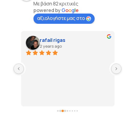
Με βάση 82 κριτικές
powered by
G
o
o
g
l
e
αξιολογήστε μας στο
rafail rigas
2 years ago
στην 
Τιποτ
Τους