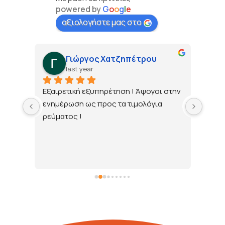
powered by
G
o
o
g
l
e
αξιολογήστε μας στο
Γιώργος Χατζηπέτρου
last year
τώ 
Εξαιρετική εξυπηρέτηση ! Άψογοι στην 
ενημέρωση ως προς τα τιμολόγια 
ρεύματος !