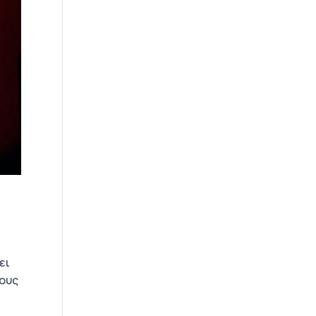
ει
Τους