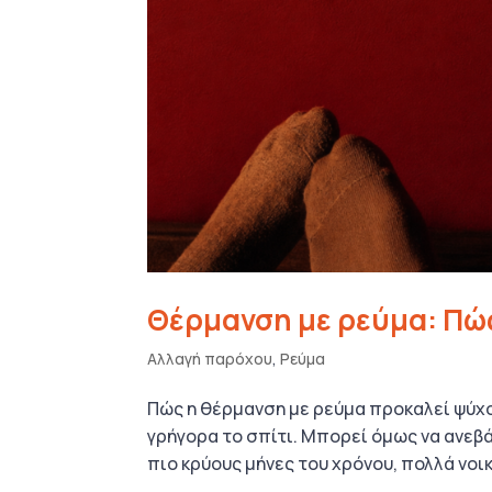
Θέρμανση με ρεύμα: Πώς
Αλλαγή παρόχου
,
Ρεύμα
Πώς η θέρμανση με ρεύμα προκαλεί ψύχο
γρήγορα το σπίτι. Μπορεί όμως να ανεβά
πιο κρύους μήνες του χρόνου, πολλά νοι