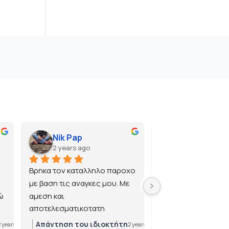
Nik Pap
2 years ago
2 years ago
Βρηκα τον καταλληλο παροχο 
με βαση τις αναγκες μου. Με 
 
αμεση και 
αποτελεσματικοτατη 
εξυπηρετηση.
Απάντηση του ιδιοκτήτη
Απάντηση του ιδ
2 years ago
2 years ago