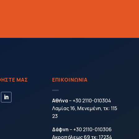
ΗΣΤΕ ΜΑΣ
ΕΠΙΚΟΙΝΩΝΙΑ
Αθήνα
–
+30 2110-010304
Λαμίας 16, Μενεμένη, τκ: 115
23
Δάφνη
–
+30 2110-010306
Ακροπόλεως 69 τκ: 17234