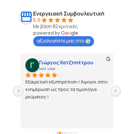
Ενεργειακή Συμβουλευτική
5.0
Με βάση 82 κριτικές
powered by
G
o
o
g
l
e
αξιολογήστε μας στο
Γιώργος Χατζηπέτρου
last year
τώ 
Εξαιρετική εξυπηρέτηση ! Άψογοι στην 
ενημέρωση ως προς τα τιμολόγια 
ρεύματος !