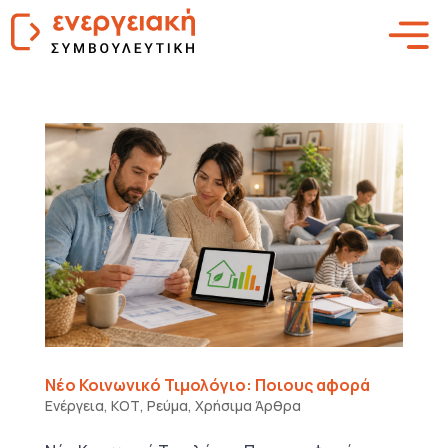
Νέο Κοινωνικό Τιμολόγιο: Ποιους αφορά
Ενέργεια
,
ΚΟΤ
,
Ρεύμα
,
Χρήσιμα Άρθρα