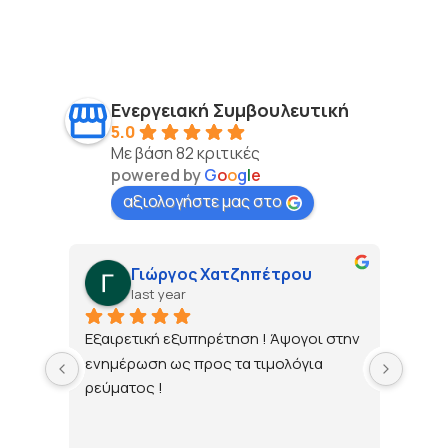
Ενεργειακή Συμβουλευτική
5.0
Με βάση 82 κριτικές
powered by
G
o
o
g
l
e
αξιολογήστε μας στο
Γιώργος Χατζηπέτρου
last year
τώ 
Εξαιρετική εξυπηρέτηση ! Άψογοι στην 
ενημέρωση ως προς τα τιμολόγια 
ρεύματος !