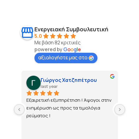
Ενεργειακή Συμβουλευτική
5.0
Με βάση 82 κριτικές
powered by
G
o
o
g
l
e
αξιολογήστε μας στο
Γιώργος Χατζηπέτρου
last year
τώ 
Εξαιρετική εξυπηρέτηση ! Άψογοι στην 
ενημέρωση ως προς τα τιμολόγια 
ρεύματος !