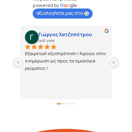
powered by
G
o
o
g
l
e
αξιολογήστε μας στο
Γιώργος Χατζηπέτρου
last year
τώ 
Εξαιρετική εξυπηρέτηση ! Άψογοι στην 
ενημέρωση ως προς τα τιμολόγια 
ρεύματος !