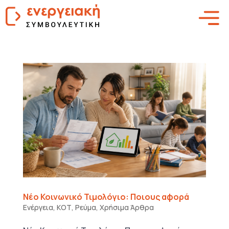
Νέο Κοινωνικό Τιμολόγιο: Ποιους αφορά
Ενέργεια
,
ΚΟΤ
,
Ρεύμα
,
Χρήσιμα Άρθρα