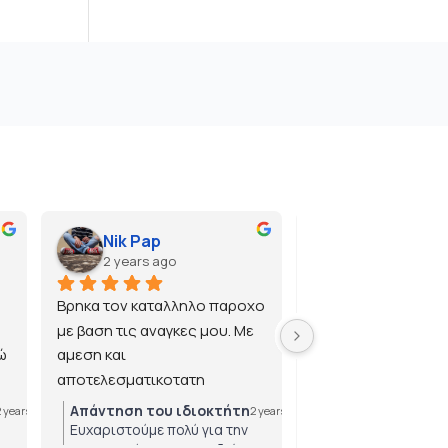
Nik Pap
2 years ago
2 years ago
Βρηκα τον καταλληλο παροχο 
με βαση τις αναγκες μου. Με 
 
αμεση και 
αποτελεσματικοτατη 
εξυπηρετηση.
Απάντηση του ιδιοκτήτη
Απάντηση του ιδ
2 years ago
2 years ago
Ευχαριστούμε πολύ για την
Ευχαριστούμε πολ