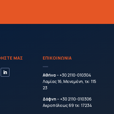
ΗΣΤΕ ΜΑΣ
ΕΠΙΚΟΙΝΩΝΙΑ
Αθήνα
–
+30 2110-010304
Λαμίας 16, Μενεμένη, τκ: 115
23
Δάφνη
–
+30 2110-010306
Ακροπόλεως 69 τκ: 17234