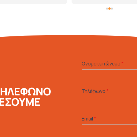
εμπιστοσύνη!
Ονοματεπώνυμο
*
ΤΗΛΕΦΩΝΟ
Τηλέφωνο
*
ΛΕΣΟΥΜΕ
Email
*