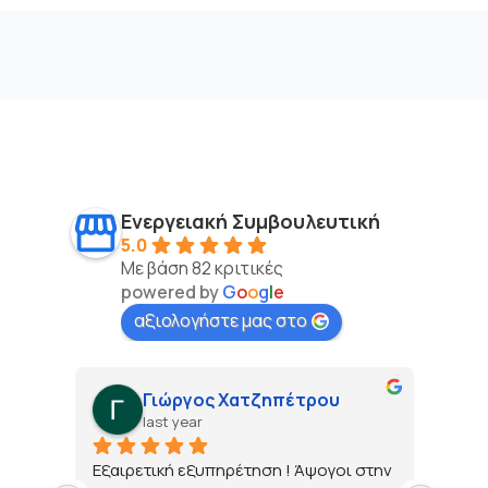
Ενεργειακή Συμβουλευτική
5.0
Με βάση 82 κριτικές
powered by
G
o
o
g
l
e
αξιολογήστε μας στο
Γιώργος Χατζηπέτρου
last year
τώ 
Εξαιρετική εξυπηρέτηση ! Άψογοι στην 