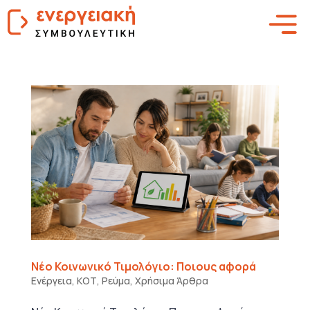
Νέο Κοινωνικό Τιμολόγιο: Ποιους αφορά
Ενέργεια
,
ΚΟΤ
,
Ρεύμα
,
Χρήσιμα Άρθρα